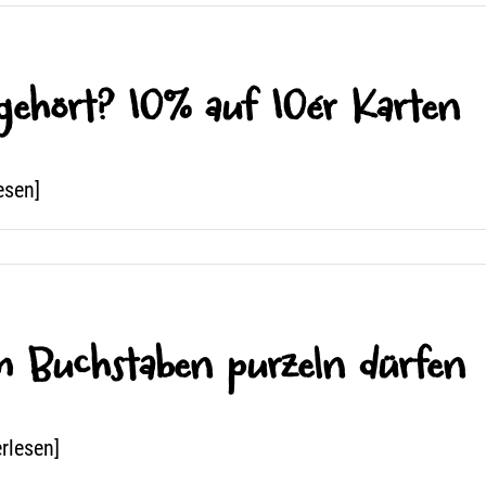
 gehört? 10% auf 10ér Karten
esen]
Buchstaben purzeln dürfen
erlesen]