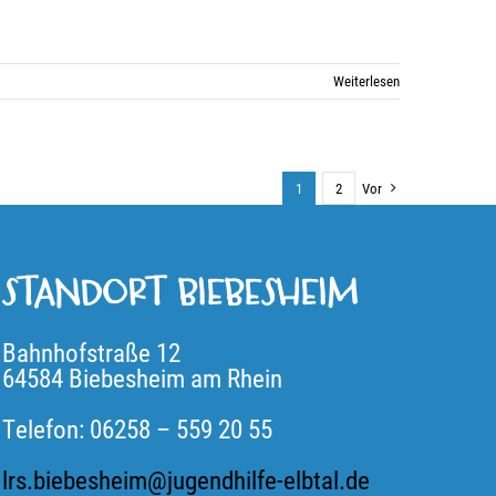
Weiterlesen
1
2
Vor
STANDORT BIEBESHEIM
Bahnhofstraße 12
64584 Biebesheim am Rhein
Telefon: 06258 – 559 20 55
lrs.biebesheim@jugendhilfe-elbtal.de