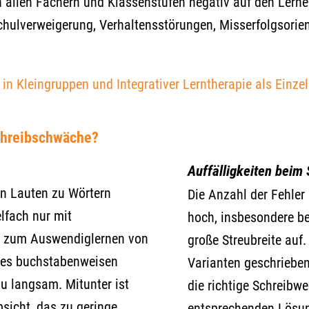
in allen Fächern und Klassenstufen negativ auf den Lern
chulverweigerung, Verhaltensstörungen, Misserfolgsorie
e
in Kleingruppen
und
Integrativer Lerntherapie als Einzel
hreibs
chwäche?
Auffälligkeiten beim
n Lauten zu Wörtern
Die Anzahl der Fehler 
lfach nur mit
hoch, insbesondere be
er zum Auswendiglernen von
große Streubreite auf.
 des buchstabenweisen
Varianten geschrieben.
zu langsam. Mitunter ist
die richtige Schreibwe
bsicht, das zu geringe
entsprechenden Lösun