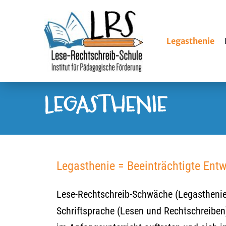
Zum
Inhalt
springen
Legasthenie
LEGASTHENIE
Legasthenie = Beeinträchtigte Entw
Lese-Rechtschreib-Schwäche (Legasthenie)
Schriftsprache (Lesen und Rechtschreiben