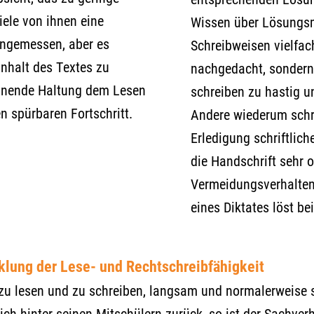
ele von ihnen eine
Wissen über Lösungsm
angemessen, aber es
Schreibweisen vielfac
Inhalt des Textes zu
nachgedacht, sondern
ehnende Haltung dem Lesen
schreiben zu hastig u
n spürbaren Fortschritt.
Andere wiederum schre
Erledigung schriftlich
die Handschrift sehr o
Vermeidungsverhalten
eines Diktates löst be
klung der Lese- und Rechtschreibfähigkeit
, zu lesen und zu schreiben, langsam und normalerweise 
lich hinter seinen Mitschülern zurück, so ist der Sachver