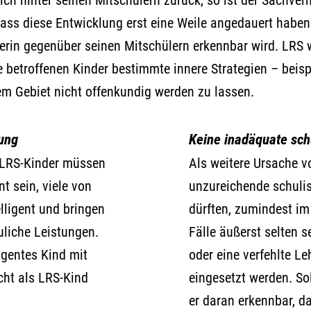
 dass diese Entwicklung erst eine Weile angedauert habe
lerin gegenüber seinen Mitschülern erkennbar wird. LRS w
e betroffenen Kinder bestimmte innere Strategien – bei
m Gebiet nicht offenkundig werden zu lassen.
rung
Keine inadäquate sch
. LRS-Kinder müssen
Als weitere Ursache v
t sein, viele von
unzureichende schuli
lligent und bringen
dürften, zumindest im
uliche Leistungen.
Fälle äußerst selten s
ligentes Kind mit
oder eine verfehlte L
cht als LRS-Kind
eingesetzt werden. Sol
er daran erkennbar, d