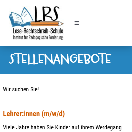
Zum
Inhalt
springen
Toggle
Navigation
Legasthenie
STELLENANGEBOTE
Dyskalkulie
Nachhilfe
Wir suchen Sie!
Kursplan
Lehrer:innen (m/w/d)
Finanzielle Förderung
Viele Jahre haben Sie Kinder auf ihrem Werdegang