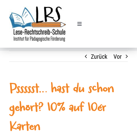
Zum
Inhalt
springen
Toggle
Navigation
Legasthenie
Zurück
Vor
Dyskalkulie
Nachhilfe
Pssssst… hast du schon
Kursplan
gehört? 10% auf 10ér
Finanzielle Förderung
Karten