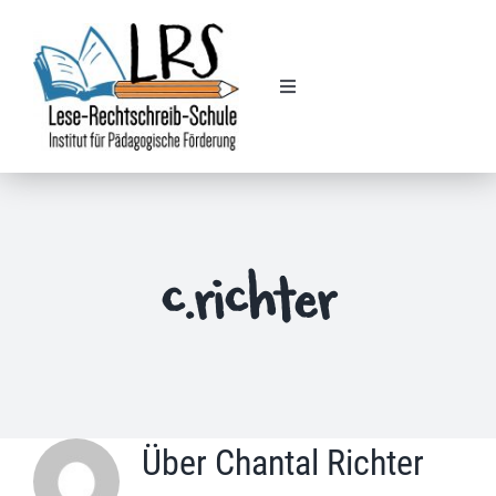
Zum
Inhalt
springen
Toggle
Navigation
Legasthenie
Dyskalkulie
c.richter
Nachhilfe
Kursplan
Finanzielle Förderung
Über
Chantal Richter